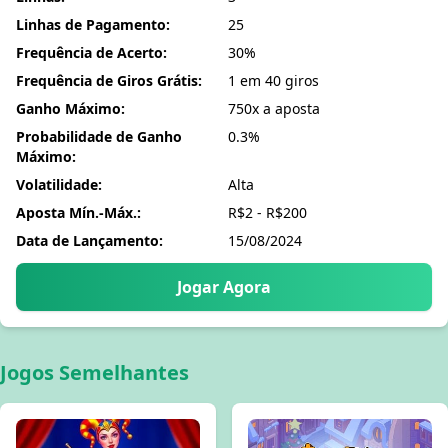
Linhas de Pagamento:
25
Frequência de Acerto:
30%
Frequência de Giros Grátis:
1 em 40 giros
Ganho Máximo:
750x a aposta
Probabilidade de Ganho
0.3%
Máximo:
Volatilidade:
Alta
Aposta Mín.-Máx.:
R$2 - R$200
Data de Lançamento:
15/08/2024
Jogar Agora
Jogos Semelhantes