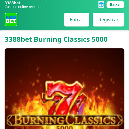
3388bet
🌐
Baixar
Cassino online premium
Entrar
Registrar
3388bet Burning Classics 5000