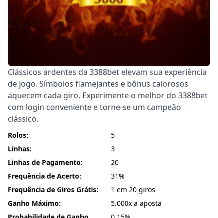
Clássicos ardentes da 3388bet elevam sua experiência
de jogo. Símbolos flamejantes e bônus calorosos
aquecem cada giro. Experimente o melhor do 3388bet
com login conveniente e torne-se um campeão
clássico.
Rolos:
5
Linhas:
3
Linhas de Pagamento:
20
Frequência de Acerto:
31%
Frequência de Giros Grátis:
1 em 20 giros
Ganho Máximo:
5.000x a aposta
Probabilidade de Ganho
0.15%