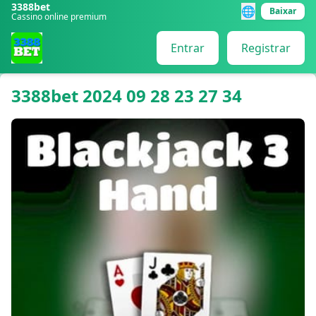
3388bet
🌐
Baixar
Cassino online premium
Entrar
Registrar
3388bet 2024 09 28 23 27 34